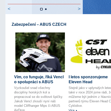
<
>
Zabezpečení – ABUS CZECH
Vím, co funguje, říká Vencl
I letos sponzorujeme
o spolupráci s ABUS
Eleven Head
Vyzkoušel snad všechny
Stejně jako v uplynulých lete
disciplíny horských kol a
také v roce 2024 jsme rádi, ž
propracoval se do světové špičky.
můžeme být jedním z hlavní
Jakub Vencl zkouší nyní náš
partnerů týmu Eleven Head 
model Cliffhanger Mips či ABUS
Cyklolive.
AirDrop.
Více