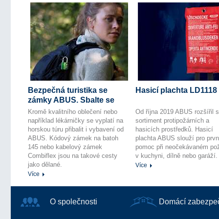
Bezpečná turistika se
Hasicí plachta LD1118
zámky ABUS. Sbalte se
Kromě kvalitního oblečení nebo
Od října 2019 ABUS rozšířil s
například lékárničky se vyplatí na
sortiment protipožárních a
horskou túru přibalit i vybavení od
hasicích prostředků.
Hasicí
ABUS. Kódový zámek na batoh
plachta ABUS slouží pro prvn
145 nebo kabelový zámek
pomoc při neočekávaném po
Combiflex jsou na takové cesty
v kuchyni, dílně nebo garáží
jako dělané.
Více
Více
O společnosti
Domácí zabezpe