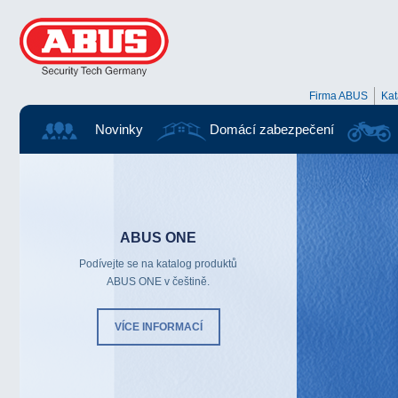
Firma ABUS
Ka
Novinky
Domácí zabezpečení
ABUS ONE
Podívejte se na katalog produktů
ABUS ONE v češtině.
VÍCE INFORMACÍ