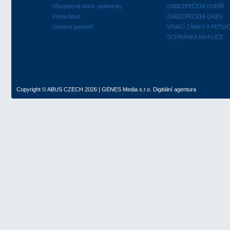
Všeobecně obch. podmínky
ZABEZPEČENÍ DVEŘÍ
Firma Abus
ZABEZPEČENÍ OKEN
Smluvní partneři
VISACÍ ZÁMKY A PETLI
SCHRÁNKA NA KLÍČE
Copyright ©
ABUS CZECH
2026 |
GENES Media s.r.o.
Digitální agentura