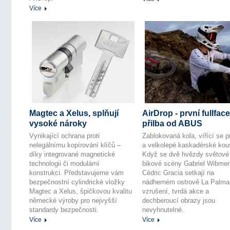
Více
Magtec a Xelus, splňují
AirDrop - první fullface
vysoké nároky
přilba od ABUS
Vynikající ochrana proti
Zablokovaná kola, vířící se p
nelegálnímu kopírování klíčů –
a velkolepé kaskadérské kou
díky integrované magnetické
Když se dvě hvězdy světové
technologii či modulární
bikové scény Gabriel Wibmer
konstrukci. Představujeme vám
Cédric Gracia setkají na
bezpečnostní cylindrické vložky
nádherném ostrově La Palma
Magtec a Xelus, špičkovou kvalitu
vzrušení, tvrdá akce a
německé výroby pro nejvyšší
dechberoucí obrazy jsou
standardy bezpečnosti.
nevyhnutelné.
Více
Více