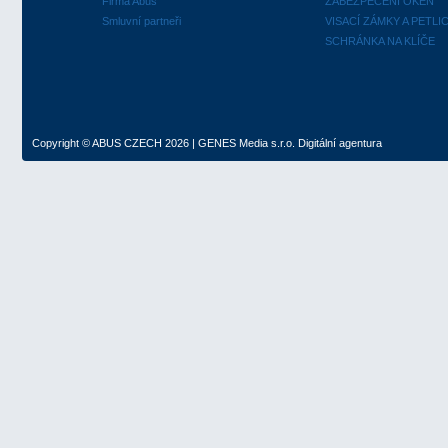
Firma Abus
ZABEZPEČENÍ OKEN
Smluvní partneři
VISACÍ ZÁMKY A PETLI
SCHRÁNKA NA KLÍČE
Copyright ©
ABUS CZECH
2026 |
GENES Media s.r.o.
Digitální agentura