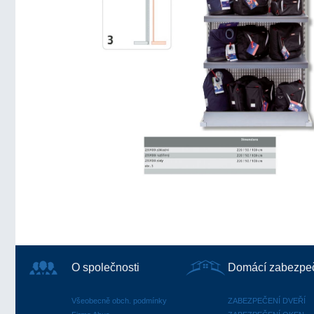
O společnosti
Domácí zabezpe
Všeobecně obch. podmínky
ZABEZPEČENÍ DVEŘÍ