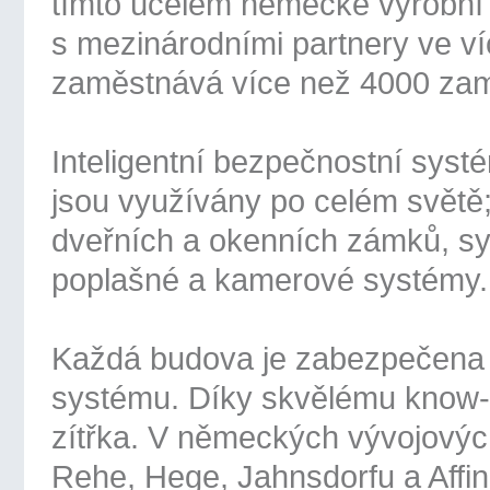
tímto účelem německé výrobní 
s mezinárodními partnery ve v
zaměstnává více než 4000 zam
Inteligentní bezpečnostní sys
jsou využívány po celém světě;
dveřních a okenních zámků, sy
poplašné a kamerové systémy.
Každá budova je zabezpečena 
systému. Díky skvělému kno
zítřka. V německých vývojovýc
Rehe, Hege, Jahnsdorfu a Affing