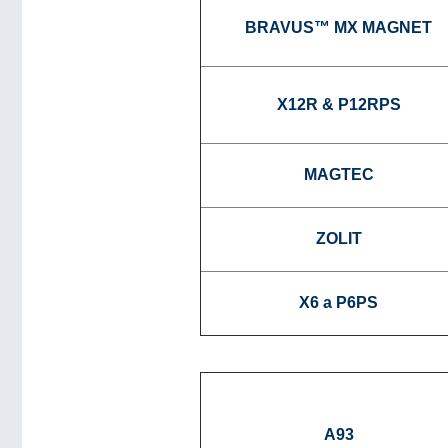
BRAVUS™ MX MAGNET
X12R & P12RPS
MAGTEC
ZOLIT
X6 a P6PS
A93