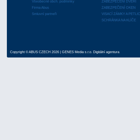
Všeobecně obch. podmínky
ZABEZPEČENÍ DVEŘÍ
Firma Abus
ZABEZPEČENÍ OKEN
Smluvní partneři
VISACÍ ZÁMKY A PETLI
SCHRÁNKA NA KLÍČE
Copyright ©
ABUS CZECH
2026 |
GENES Media s.r.o.
Digitální agentura