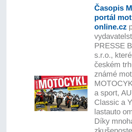
Časopis 
portál mot
online.cz
vydavatel
PRESSE 
s.r.o., kter
českém trh
známé motor
MOTOCYKL,
a sport, A
Classic a 
lastauto om
Díky mnoh
zkušenoste