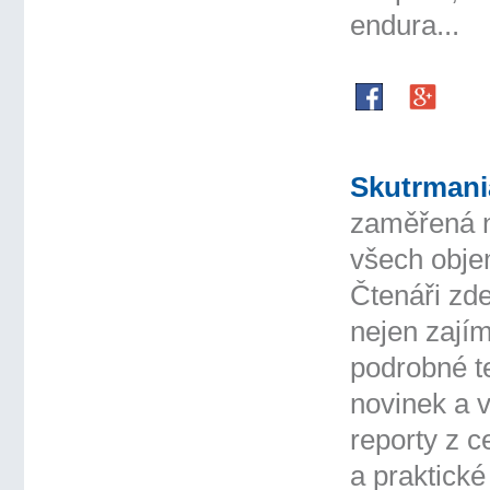
endura...
Skutrmani
zaměřená n
všech objem
Čtenáři zd
nejen zajím
podrobné t
novinek a v
reporty z c
a praktické