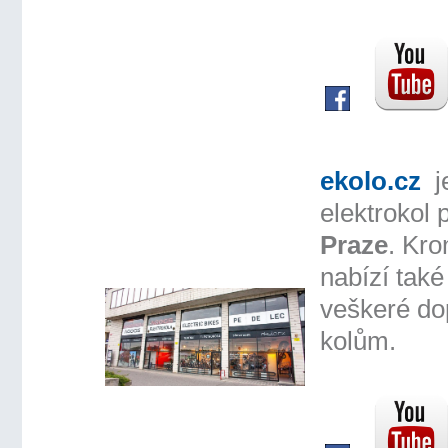
ekolo.cz
j
elektrokol
Praze
. Kro
nabízí také
veškeré do
kolům.