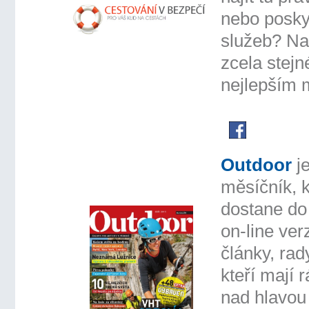
nebo posky
služeb? Na
zcela stejn
nejlepším 
Outdoor
j
měsíčník, k
dostane do 
on-line ver
články, rady
kteří mají r
nad hlavou