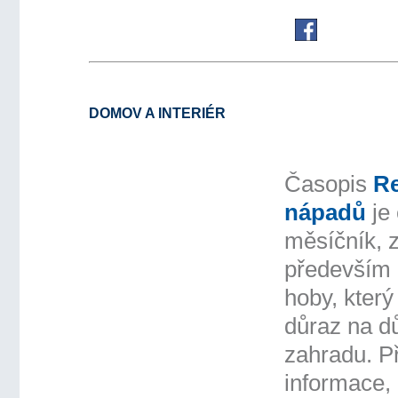
DOMOV A INTERIÉR
Časopis
Re
nápadů
je
měsíčník, 
především 
hoby, který
důraz na d
zahradu. Př
informace, 