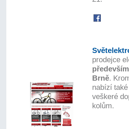
Světelektr
prodejce el
především
Brně
. Krom
nabízí také
veškeré do
kolům.