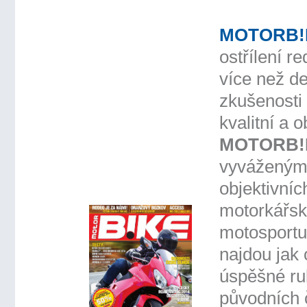
MOTORB!
ostřílení re
více než de
zkušenosti 
kvalitní a o
MOTORB!
vyváženým
objektivníc
motorkářsk
motosportu
najdou jak 
úspěšné ru
původních č