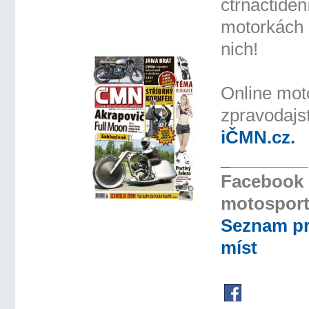
čtrnáctide
motorkách 
nich!
Online mot
zpravodajst
iČMN.cz.
_
________
Facebook 
motospor
Seznam pr
míst