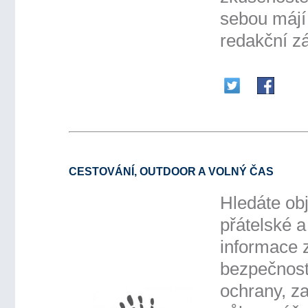
sebou májí 
redakční z
CESTOVÁNÍ, OUTDOOR A VOLNÝ ČAS
Hledáte obj
přátelské 
informace 
bezpečnosti
ochrany, z