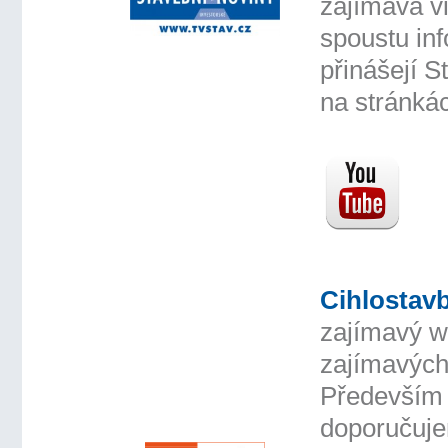
zajímavá vi
spoustu in
přinášejí S
na stránká
Cihlostav
zajímavý w
zajímavých
Především
doporučuje