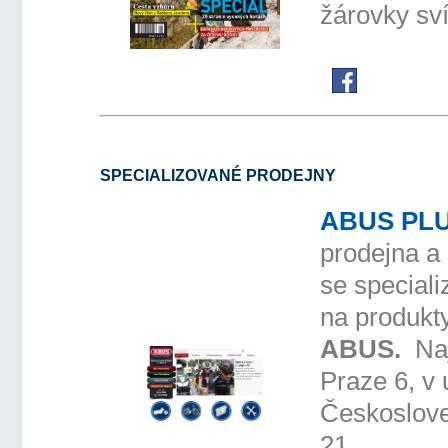
žárovky sví
SPECIALIZOVANÉ PRODEJNY
ABUS PL
prodejna a 
se speciali
na produkty
ABUS.
Naj
Praze 6, v u
Českoslov
21.