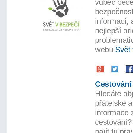
vůbec péče
bezpečnost
informací, 
nejlepší or
problemati
webu
Svět 
Cestování 
Hledáte obj
přátelské 
informace 
cestování
najít tu pra