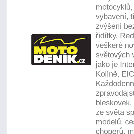
motocyklů,
vybavení, t
zvýšení be
řidítky. Red
veškeré no
světových v
jako je Int
Kolíně, EI
Každodenn
zpravodajs
bleskovek, a
ze světa s
modelů, ce
choperů, m