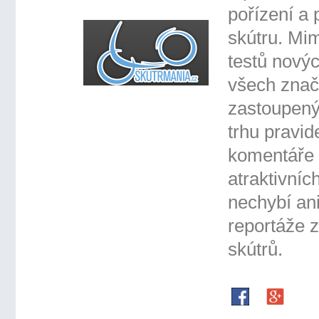
pořízení a
skútru. Mi
testů nový
všech zna
zastoupen
trhu pravid
komentáře 
atraktivníc
nechybí ani
reportáže 
skútrů.