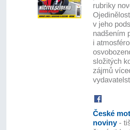
rubriky nov
Ojedinělost
v jeho pod
nadšením p
i atmosfér
osvobozen
složitých 
zájmů více
vydavatelst
České mot
noviny
- ti