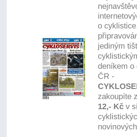
nejnavštěv
internetov
o cyklistic
připravová
jediným ti
cyklistický
deníkem o c
ČR -
CYKLOSE
zakoupíte 
12,- Kč
v sí
cyklistický
novinových