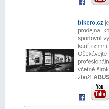
bikero.cz
j
prodejna, k
sportovní v
letní i zimn
Očekávejte 
profesionáln
včetně širo
zboží
ABUS