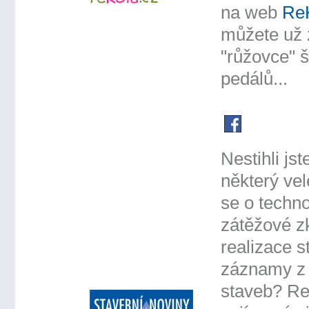
na web
ReK
můžete už 
"růžovce" 
pedálů...
Nestihli jst
některý vel
se o techno
zátěžové z
realizace s
záznamy z 
staveb? Re