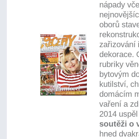
nápady vče
nejnovějšíc
oborů stav
rekonstrukc
zařizování 
dekorace. 
rubriky vě
bytovým d
kutilství, c
domácím m
vaření a zd
2014 uspěl
soutěži o 
hned dvakr