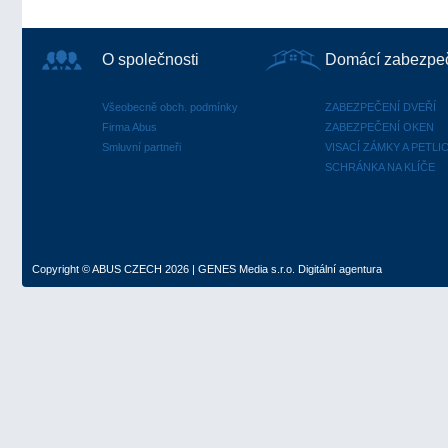
O společnosti
Domácí zabezpe
Všeobecně obch. podmínky
ZABEZPEČENÍ DVEŘÍ
Firma Abus
ZABEZPEČENÍ OKEN
Smluvní partneři
VISACÍ ZÁMKY A PETLI
SCHRÁNKA NA KLÍČE
Copyright ©
ABUS CZECH
2026 |
GENES Media s.r.o.
Digitální agentura