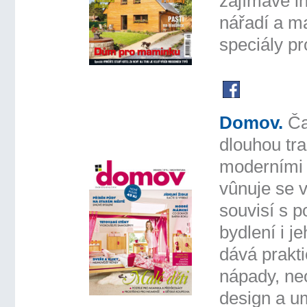
zajímavé in
nářadí a ma
speciály pro
Domov.
Ča
dlouhou tra
moderními 
vûnuje se 
souvisí s p
bydlení i je
dává prakti
nápady, ne
design a u