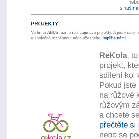
nebo
s našimi
PROJEKTY
Ve firmě
ABUS
máme rádi zajimavé projekty. A ještě raději
a společně rozběhnout něco úžasného,
napište nám
!
ReKola
, t
projekt, kt
sdílení kol
Pokud jste 
na růžové 
růžovým 
a chcete se
přečtěte si
nebo se po