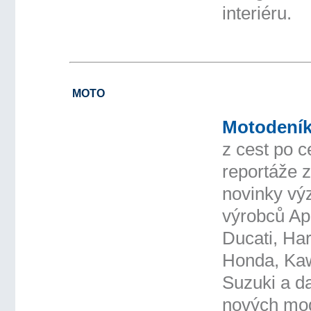
interiéru.
MOTO
Motodeník
z cest po c
reportáže 
novinky v
výrobců Ap
Ducati, Ha
Honda, Ka
Suzuki a da
nových mo