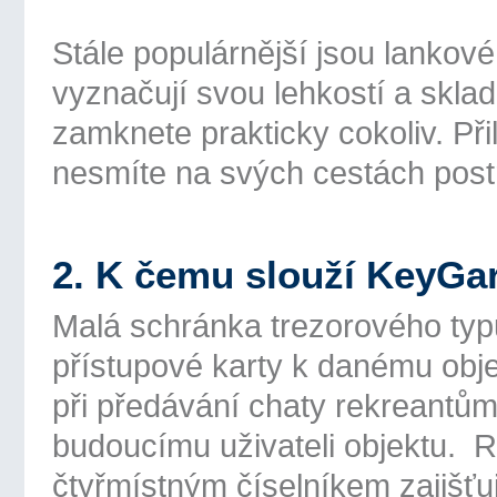
Stále populárnější jsou lanko
vyznačují svou lehkostí a skl
zamknete prakticky cokoliv. Při
nesmíte na svých cestách post
2. K čemu slouží Key
Malá schránka trezorového typu
přístupové karty k danému obje
při předávání chaty rekreantům
budoucímu uživateli objektu. 
čtyřmístným číselníkem zajišť