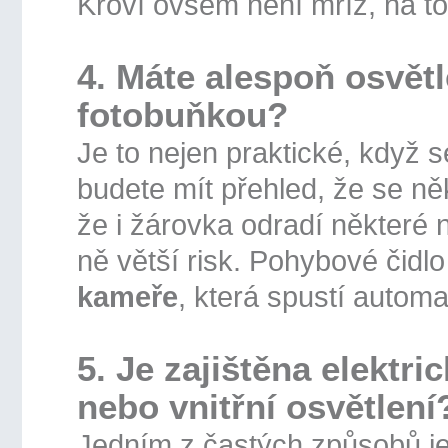
Křoví ovšem není mříž, na t
4. Máte alespoň osvět
fotobuňkou?
Je to nejen praktické, když 
budete mít přehled, že se n
že i žárovka odradí některé 
ně větší risk. Pohybové čidl
kameře
, která spustí autom
5. Je zajištěna elektri
nebo vnitřní osvět
Jedním z častých způsobů je