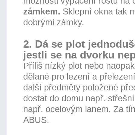
možnosti vypáčení roštu na 
zámkem.
Sklepní okna tak mů
dobrými zámky.
2. Dá se plot jednoduš
jestli se na dvorku ne
Příliš nízký plot nebo naopak
dělané pro lezení a přelezení
další předměty položené př
dostat do domu např. střešn
např. ocelovým lanem. Za tí
ABUS.