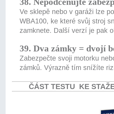
38. Nepodceňujte zabezp
Ve sklepě nebo v garáži lze p
WBA100, ke které svůj stroj 
zamknete. Další verzí je pak 
39. Dva zámky = dvojí b
Zabezpečte svoji motorku nebo
zámků. Výrazně tím snížíte riz
ČÁST TESTU KE STAŽE