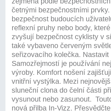
zejména podle bezpečnostních k
četnými bezpečnostními prvky. P
bezpečnost budoucích uživatelů
reflexní pruhy nebo body, které
zvyšují bezpečnost cyklisty v 
také vybaveno červeným světle
seřizovacího kolečka. Nastavit 
Samozřejmostí je používání nej
výroby. Komfort nošení zajišťu
vnitřní vystýlka. Mezi nejnověj
sluneční clona do čelní části p
vysunout nebo zasunout. Touto
nová přilba In-Vizz. Přesvědčte