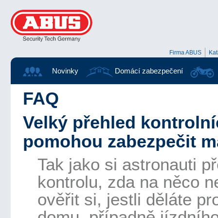
Firma ABUS
Ka
Novinky
Domácí zabezpečení
FAQ
Velký přehled kontrolní
pomohou zabezpečit m
Tak jako si astronauti p
kontrolu, zda na něco 
ověřit si, jestli děláte
domu, případně jízdního