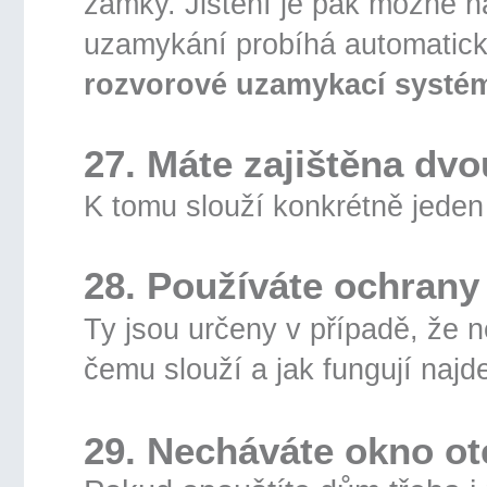
zámky. Jištění je pak možné n
uzamykání probíhá automaticky
rozvorové uzamykací systé
27. Máte zajištěna dvo
K tomu slouží konkrétně jede
28. Používáte ochran
Ty jsou určeny v případě, že n
čemu slouží a jak fungují najd
29. Necháváte okno ot