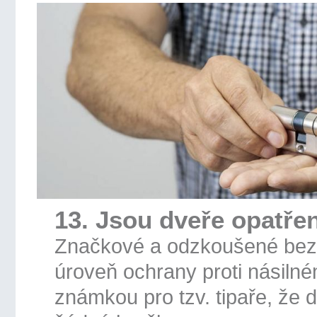
13. Jsou dveře opatř
Značkové a odzkoušené bezp
úroveň ochrany proti násiln
známkou pro tzv. tipaře, že 