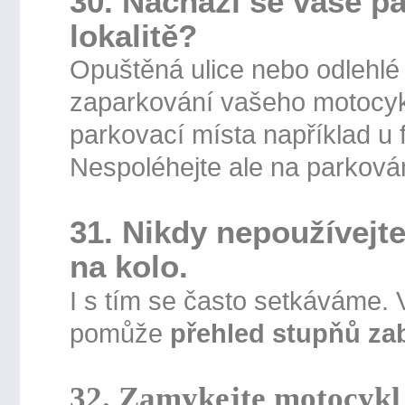
30.
Nachází se vaše p
lokalitě?
Opuštěná ulice nebo odlehlé
zaparkování vašeho motocyk
parkovací místa například u
Nespoléhejte ale na parková
31. Nikdy nepoužívejt
na kolo.
I s tím
se často setkáváme. V
pomůže
přehled stupňů za
32. Zamykejte motocykl