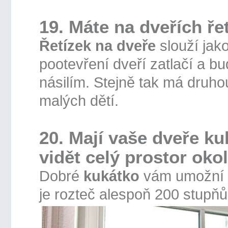
19. Máte na dveřích ř
Řetízek na dveře
slouží jak
pootevření dveří zatlačí a b
násilím. Stejně tak má druh
malých dětí.
20. Mají vaše dveře k
vidět celý prostor oko
Dobré
kukátko
vám umožní v
je rozteč alespoň 200 stupňů