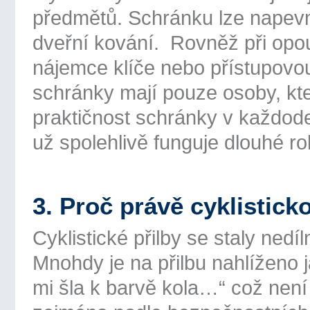
předmětů. Schránku lze napev
dveřní kování. Rovněž při opo
nájemce klíče nebo přístupovou
schránky mají pouze osoby, kte
praktičnost schránky v každod
už spolehlivě funguje dlouhé ro
3. Proč právě cyklistic
Cyklistické přilby se staly nedí
Mnohdy je na přilbu nahlíženo
mi šla k barvě kola…“ což není 