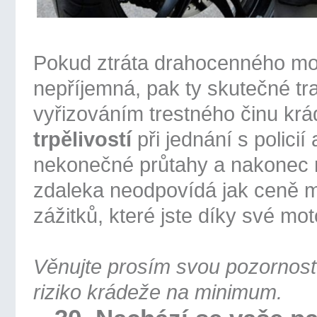
Pokud ztráta drahocenného mot
nepříjemná, pak ty skutečné t
vyřizováním trestného činu krá
trpělivostí
při jednání s policií
nekonečné průtahy a nakonec 
zdaleka neodpovídá jak ceně m
zážitků, které jste díky své moto
Věnujte prosím svou pozornos
riziko krádeže na minimum.