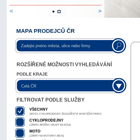
<
>
MAPA PRODEJCŮ ČR
ROZŠÍŘENÉ MOŽNOSTI VYHLEDÁVÁNÍ
PODLE KRAJE
FILTROVAT PODLE SLUŽBY
VŠECHNY
(MOTO, CYKLOPRODEJNY, ŽELEZÁŘSTVÍ, MONTÁŽNÍ FIRMY)
CYKLOPRODEJNY
(ZÁMKY, BRAŠNY, HELMY NA KOLA)
MOTO
(ZÁMKY NA MOTORKY ABUS)