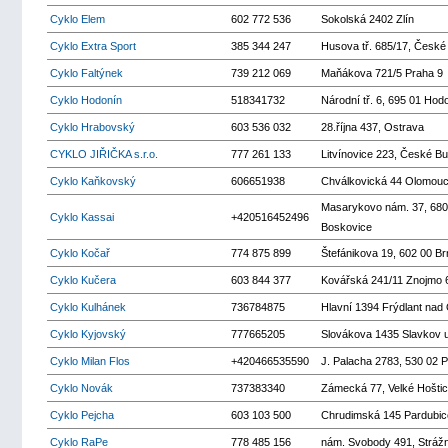
Cyklo Elem
602 772 536
Sokolská 2402 Zlín
Cyklo Extra Sport
385 344 247
Husova tř. 685/17, České
Cyklo Faltýnek
739 212 069
Maňákova 721/5 Praha 9
Cyklo Hodonín
518341732
Národní tř. 6, 695 01 Hod
Cyklo Hrabovský
603 536 032
28.října 437, Ostrava
CYKLO JIŘIČKA s.r.o.
777 261 133
Litvínovice 223, České Bu
Cyklo Kaňkovský
606651938
Chválkovická 44 Olomouc
Masarykovo nám. 37, 680
Cyklo Kassai
+420516452496
Boskovice
Cyklo Kočař
774 875 899
Štefánikova 19, 602 00 Br
Cyklo Kučera
603 844 377
Kovářská 241/11 Znojmo 
Cyklo Kulhánek
736784875
Hlavní 1394 Frýdlant nad 
Cyklo Kyjovský
777665205
Slovákova 1435 Slavkov 
Cyklo Milan Flos
+420466535590
J. Palacha 2783, 530 02 
Cyklo Novák
737383340
Zámecká 77, Velké Hošti
Cyklo Pejcha
603 103 500
Chrudimská 145 Pardubic
Cyklo RaPe
778 485 156
nám. Svobody 491, Strážn