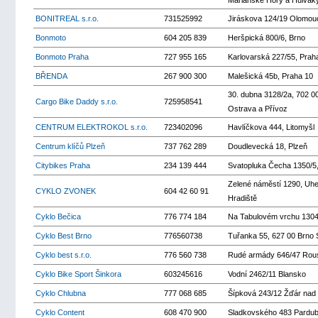
Mariánské Hory a Hulvák
BONITREAL s.r.o.
731525992
Jiráskova 124/19 Olomou
Bonmoto
604 205 839
Heršpická 800/6, Brno
Bonmoto Praha
727 955 165
Karlovarská 227/55, Prah
BŘENDA
267 900 300
Malešická 45b, Praha 10
30. dubna 3128/2a, 702 
Cargo Bike Daddy s.r.o.
725958541
Ostrava a Přívoz
CENTRUM ELEKTROKOL s.r.o.
723402096
Havlíčkova 444, Litomyšl
Centrum klíčů Plzeň
737 762 289
Doudlevecká 18, Plzeň
Citybikes Praha
234 139 444
Svatopluka Čecha 1350/5
Zelené náměstí 1290, Uh
CYKLO ZVONEK
604 42 60 91
Hradiště
Cyklo Bečica
776 774 184
Na Tabulovém vrchu 1304
Cyklo Best Brno
776560738
Tuřanka 55, 627 00 Brno S
Cyklo best s.r.o.
776 560 738
Rudé armády 646/47 Rou
Cyklo Bike Sport Šinkora
603245616
Vodní 2462/11 Blansko
Cyklo Chlubna
777 068 685
Šípková 243/12 Žďár nad
Cyklo Content
608 470 900
Sladkovského 483 Pardub