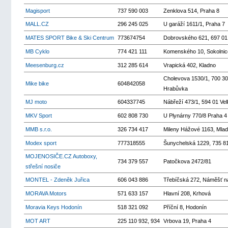
Magisport
737 590 003
Zenklova 514, Praha 8
MALL.CZ
296 245 025
U garáží 1611/1, Praha 7
MATES SPORT Bike & Ski Centrum
773674754
Dobrovského 621, 697 01
MB Cyklo
774 421 111
Komenského 10, Sokolnic
Meesenburg.cz
312 285 614
Vrapická 402, Kladno
Cholevova 1530/1, 700 30 
Mike bike
604842058
Hrabůvka
MJ moto
604337745
Nábřeží 473/1, 594 01 Vel
MKV Sport
602 808 730
U Plynárny 770/8 Praha 4 
MMB s.r.o.
326 734 417
Mileny Hážové 1163, Mlad
Modex sport
777318555
Šunychelská 1229, 735 8
MOJENOSIČE.CZ Autoboxy,
734 379 557
Patočkova 2472/81
střešní nosiče
MONTEL - Zdeněk Juřica
606 043 886
Třebíčská 272, Náměšť n
MORAVA Motors
571 633 157
Hlavní 208, Krhová
Moravia Keys Hodonín
518 321 092
Příční 8, Hodonín
MOT ART
225 110 932, 934
Vrbova 19, Praha 4