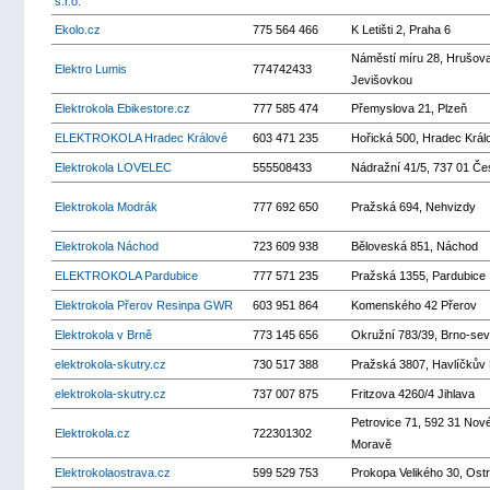
s.r.o.
Ekolo.cz
775 564 466
K Letišti 2, Praha 6
Náměstí míru 28, Hrušov
Elektro Lumis
774742433
Jevišovkou
Elektrokola Ebikestore.cz
777 585 474
Přemyslova 21, Plzeň
ELEKTROKOLA Hradec Králové
603 471 235
Hořická 500, Hradec Král
Elektrokola LOVELEC
555508433
Nádražní 41/5, 737 01 Če
Elektrokola Modrák
777 692 650
Pražská 694, Nehvizdy
Elektrokola Náchod
723 609 938
Běloveská 851, Náchod
ELEKTROKOLA Pardubice
777 571 235
Pražská 1355, Pardubice
Elektrokola Přerov Resinpa GWR
603 951 864
Komenského 42 Přerov
Elektrokola v Brně
773 145 656
Okružní 783/39, Brno-sev
elektrokola-skutry.cz
730 517 388
Pražská 3807, Havlíčkův
elektrokola-skutry.cz
737 007 875
Fritzova 4260/4 Jihlava
Petrovice 71, 592 31 Nov
Elektrokola.cz
722301302
Moravě
Elektrokolaostrava.cz
599 529 753
Prokopa Velikého 30, Ost