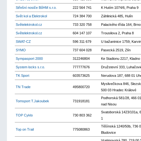
Střešní nosiče BőHM s.r.o.
222 564 741
K Hutím 1074/6, Praha 9
Svět kol a Elektrokol
724 384 700
Záhlinická 485, Hulín
Světelektrokol.cz
733 320 758
Palackého třída 164, Brno
Světelektrokol.cz
604 147 107
Trousilova 2, Praha 8
SWAT-CZ
596 311 679
U bažantnice 1759, Karvi
SYMO
737 604 028
Pasecká 2519, Zlín
Sympasport 2000
312246804
Ke Stadionu 2217, Kladno
System locks s.r.o.
777777676
Družstevní 333, Luhačovi
TK Sport
603573625
Nerudova 187, 688 01 Uh
Myslivečkova 846, Slezsk
TN Trade
495800720
500 03 Hradec Králové
Podhorská 581/28, 466 0
Tomsport T.Jakoubek
731918181
nad Nisou
Svatoborská 1423/101a, 6
TOP Cyklo
730 803 362
1
Těšínská 1240/50b, 736 0
Top on Trail
775080863
Bludovice
Vratimovská 780, 719 00 