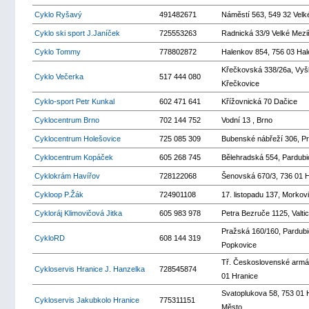
Cyklo Ryšavý
491482671
Náměstí 563, 549 32 Velké
Cyklo ski sport J.Janíček
725553263
Radnická 33/9 Velké Meziř
Cyklo Tommy
778802872
Halenkov 854, 756 03 Ha
Křečkovská 338/26a, Vyš
Cyklo Večerka
517 444 080
Křečkovice
Cyklo-sport Petr Kunkal
602 471 641
Křížovnická 70 Dačice
Cyklocentrum Brno
702 144 752
Vodní 13 , Brno
Cyklocentrum Holešovice
725 085 309
Bubenské nábřeží 306, P
Cyklocentrum Kopáček
605 268 745
Bělehradská 554, Pardubi
Cyklokrám Havířov
728122068
Šenovská 670/3, 736 01 H
Cykloop P.Žák
724901108
17. listopadu 137, Morkov
Cykloráj Klimovičová Jitka
605 983 978
Petra Bezruče 1125, Valti
Pražská 160/160, Pardubi
CykloRD
608 144 319
Popkovice
Tř. Československé armá
Cykloservis Hranice J. Hanzelka
728545874
01 Hranice
Svatoplukova 58, 753 01 H
Cykloservis Jakubkolo Hranice
775311151
Město