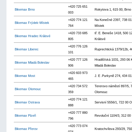
+420 725 651
Bikemax Brno
Rokytova 1, 615 00, Brno
003
+420 774 121
Na Konečné 2397, 738 01
Bikemax Frýdek-Místek
764
Místek
+420 733 685
tř. E. Beneše 1418, 500 1
Bikemax Hradec Králové
805
Králové
+420 776 126
Bikemax Liberec
Ruprechtická 1379/12b, 4
101
+420 777 126
Hradišťská 1031, 293 06
Bikemax Mladá Boleslav
906
Mladá Boleslav
+420 603 973
Bikemax Most
J. E .Purkyně 274, 434 0
465
+420 734 572
Tererovo náměstí 897/5, 
Bikemax Olomouc
359
Olomouc
+420 774 121
Bikemax Ostrava
Servisní 5556/1, 722 00 
888
+420 777 880
Bikemax Plzeň
Revoluční 1104/3, 312 00
796
+420 773 074
Bikemax Přerov
Kratochvílova 293/29, 750
074