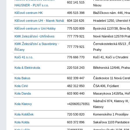
602 141 515
HAUSNER - PLNÝ s.r.o.
Nisou
Klíčové centrum HK
495 515 398
Blažíčkovo nám. 446, Hra
Klíčové centrum UH - Marek Nohál
604 116 626
Hradební 1250, Uherské H
Klíčové centrum v Uni Hobby
775 520 809
Bystrcká 1137/38, Brno B
KMK železářství -Uhříněves
777 779 921
Nové Náměsti 1257/9 Pra
KMK Železářství a Stavebniny -
Černokostelecká 65/13 , 
777 779 921
Říčany
Prahy
Kočí 41 s.r.o.
776 666 770
Kočí 41, Kočí u Chrudimi
Kola & Elektrokola
220 516 243
Bělohorská 12/646, Praha
Kola Bakus
602 339 447
Částkovice 11 Nová Cere
Kola Cirkl
482 312 850
ČSA 406, Frýdlant
Kola Danda
603 900 440
Masarykova 1418/5a, Hoř
Nádražní 874, Klatovy III,
Kola Klatovy
+420605179351
Klatovy
Kola Koblížek
720 530 820
Komenského 1 Prostějov
Kola Kolda
603 372 896
Sakařova 1103 Pardubice