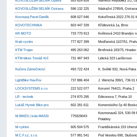
KOVOSLUŽBA SELNÍK Opava
553 626 626
Náměstí Republiky 2/1, 
KOVOSLUŽBA SELNÍK Ostrava
596 132 225
Nádražní 2785/9, Ostrava
Kovospoj Pavel Daněk
608 027 646
Kokořínská 2022 276 01 
KOVOTECHNIKA
603 447 339
Křídlovická 1a, Brno
KR MOTO
733 770 913
Květnová 2410 Brandýs 
Krab cycles
777 827 399
Modřanská 1107/51, Prah
KTM Trojan
495 263 062
Brněnská 183/75, Hradec
KTM-bikes Tomáš Krč
731 487 943
Lidická 323 Lanškroun
Kučera Zámečnictví
493 722 424
K. Světlé 932, Nová Paka
LightBike Havířov
737 886 404
J. Wericha 399/1, 736 01
LOCKSYSTEMS s.r.o.
222 522 077
Korunní 764/21, Praha 2
LR - technik
274 870 295
Edisonova 7, Praha 10
Lukáš Hynek Bike-pro
602 281 611
Komenského čp 40 Bosko
Kosmonautů 324, 530 09 P
M-BIKES | kola MASSI
775929043
Polabiny
M-cyklon
605 504 575
Františkánská 153 Uhersk
M.C.F.cz, s.r.o.
577 981 541
Pod Veselou 690, Slušovi