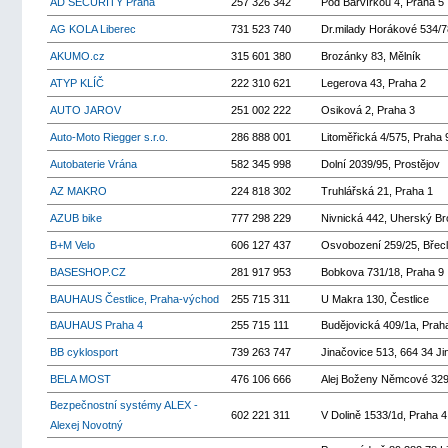
AD SECURITY Praha
257 326 342
Pod Barvířkou 4, Praha 5
AG KOLA Liberec
731 523 740
Dr.milady Horákové 534/7
AKUMO.cz
315 601 380
Brozánky 83, Mělník
ATYP KLÍČ
222 310 621
Legerova 43, Praha 2
AUTO JAROV
251 002 222
Osiková 2, Praha 3
Auto-Moto Riegger s.r.o.
286 888 001
Litoměřická 4/575, Praha 
Autobaterie Vrána
582 345 998
Dolní 2039/95, Prostějov
AZ MAKRO
224 818 302
Truhlářská 21, Praha 1
AZUB bike
777 298 229
Nivnická 442, Uherský Br
B+M Velo
606 127 437
Osvobození 259/25, Břec
BASESHOP.CZ
281 917 953
Bobkova 731/18, Praha 9
BAUHAUS Čestlice, Praha-východ
255 715 311
U Makra 130, Čestlice
BAUHAUS Praha 4
255 715 111
Budějovická 409/1a, Prah
BB cyklosport
739 263 747
Jinačovice 513, 664 34 Ji
BELA MOST
476 106 666
Alej Boženy Němcové 329
Bezpečnostní systémy ALEX -
602 221 311
V Dolině 1533/1d, Praha 4
Alexej Novotný