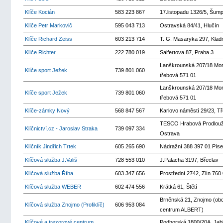
Klíče Kocián
583 223 867
17.listopadu 1326/5, Šum
Klíče Petr Markovič
595 043 713
Ostravská 84/41, Hlučín
Klíče Richard Zeiss
603 213 714
T. G. Masaryka 297, Klad
Klíče Richter
222 780 019
Saifertova 87, Praha 3
Lanškrounská 207/18 Mo
Klíče sport Ježek
739 801 060
třebová 571 01
Lanškrounská 207/18 Mo
Klíče sport Ježek
739 801 060
třebová 571 01
Klíče-zámky Nový
568 847 567
Karlovo náměstí 29/23, Tř
TESCO Hrabová Prodlouž
Klíčnictví.cz - Jaroslav Straka
739 097 334
Ostrava
Klíčník Jindřich Trtek
605 265 690
Nádražní 388 397 01 Pís
Klíčová služba J.Vališ
728 553 010
J.Palacha 3197, Břeclav
Klíčová služba Říha
603 347 656
Prostřední 2742, Zlín 760
Klíčová služba WEBER
602 474 556
Krátká 61, Štětí
Brněnská 21, Znojmo (ob
Klíčová služba Znojmo (Profiklíč)
606 953 084
centrum ALBERT)
Klíčové a trezorové centrum
Podhorská 1800/20A, Jab