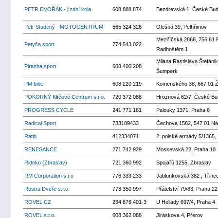
PETR DVOŘÁK - jízdní kola
608 888 874
Bezdrevská 1, České Bud
Petr Studený - MOTOCENTRUM
565 324 326
Olešná 39, Pelhřimov
Meziříčská 2868, 756 61
Petyša sport
774 543 022
Radhoštěm 1
Milana Rastislava Štefáni
Piranha sport
608 400 208
Šumperk
PM bike
608 220 219
Komenského 38, 667 01 Ž
POKORNÝ Klíčové Centrum s.r.o.
720 372 088
Hroznová 62/7, České Bu
PROGRESS CYCLE
241 771 181
Palouky 1371, Praha 6
Radical Sport
733189433
Čechova 1582, 547 01 N
Ratio
412334071
2. polské armády 5/1365
RENESANCE
271 742 929
Moskevská 22, Praha 10
Rideko (Zbraslav)
721 360 992
Spojařů 1255, Zbraslav
RM Corporation s.r.o
776 333 233
Jablunkovská 382 , Třine
Rostra Dveře s.r.o.
773 350 997
Přátelství 79/83, Praha 22
ROVEL CZ
234 676 401-3
U Hellady 697/4, Praha 4
ROVEL s.r.o.
608 362 088
Jiráskova 4, Přerov