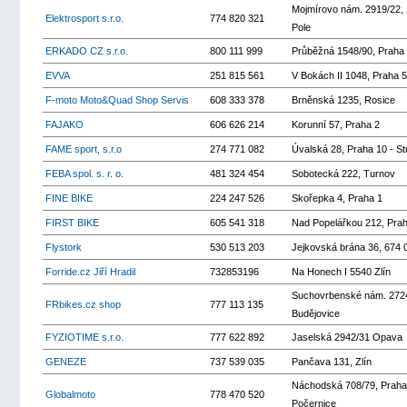
Mojmírovo nám. 2919/22, 
Elektrosport s.r.o.
774 820 321
Pole
ERKADO CZ s.r.o.
800 111 999
Průběžná 1548/90, Praha
EVVA
251 815 561
V Bokách II 1048, Praha 5
F-moto Moto&Quad Shop Servis
608 333 378
Brněnská 1235, Rosice
FAJAKO
606 626 214
Korunní 57, Praha 2
FAME sport, s.r.o
274 771 082
Úvalská 28, Praha 10 - St
FEBA spol. s. r. o.
481 324 454
Sobotecká 222, Turnov
FINE BIKE
224 247 526
Skořepka 4, Praha 1
FIRST BIKE
605 541 318
Nad Popelářkou 212, Prah
Flystork
530 513 203
Jejkovská brána 36, 674 
Forride.cz Jiří Hradil
732853196
Na Honech I 5540 Zlín
Suchovrbenské nám. 272
FRbikes.cz shop
777 113 135
Budějovice
FYZIOTIME s.r.o.
777 622 892
Jaselská 2942/31 Opava
GENEZE
737 539 035
Pančava 131, Zlín
Náchodská 708/79, Praha
Globalmoto
778 470 520
Počernice