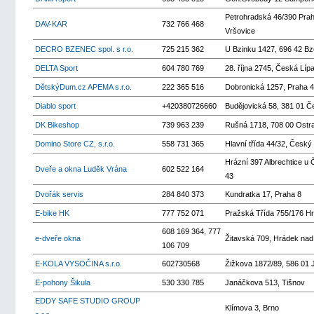
Petrohradská 46/390 Prah
DAV-KAR
732 766 468
Vršovice
DECRO BZENEC spol. s r.o.
725 215 362
U Bzinku 1427, 696 42 B
DELTA Sport
604 780 769
28. října 2745, Česká Líp
DětskýDum.cz APEMA s.r.o.
222 365 516
Dobronická 1257, Praha 4
Diablo sport
+420380726660
Budějovická 58, 381 01 
DK Bikeshop
739 963 239
Rušná 1718, 708 00 Ostr
Domino Store CZ, s.r.o.
558 731 365
Hlavní třída 44/32, Český
Hrázní 397 Albrechtice u 
Dveře a okna Luděk Vrána
602 522 164
43
Dvořák servis
284 840 373
Kundratka 17, Praha 8
E-bike HK
777 752 071
Pražská Třída 755/176 H
608 169 364, 777
e-dveře okna
Žitavská 709, Hrádek nad
106 709
E-KOLA VYSOČINA s.r.o.
602730568
Žižkova 1872/89, 586 01 J
E-pohony Šikula
530 330 785
Janáčkova 513, Tišnov
EDDY SAFE STUDIO GROUP
Klímova 3, Brno