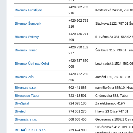
+420 602 783
Bikemax Prostějov
Kostelecká 248/2b, 796 01
216
+420 602 783
Bikemax Šumperk
Sládkova 2122, 787 01 Š
216
+420 736 271
Bikemax Svitavy
5. května 3a 331, 568 02 
409
+420 730 152
Bikemax Třinec
Šeříková 315, 739 61 Tři
277
+420 737 870
Bikemax Ústí nad Orlicí
Letohradská 1524, 562 06 
008
+420 722 255
Bikemax Zlín
Jateční 169, 760 01 Zlín
366
Bikero.cz s.r.o.
602 441 886
nám.5května 835/10, Hra
Bikespace Tábor
723 413 501
Chýnovská 533, Tábor
BikeSpital
724 025 185
Za elektrárnou 419/7
Biketech
774 531 275
Hlavní 23 Otice 747 81
Bikomatic s.r.o.
608 608 456
Gebauerova 1087/1 Ostr
Slévárenská 412, 709 00 
BOHÁČEK KZT, s.r.o.
739 424 909