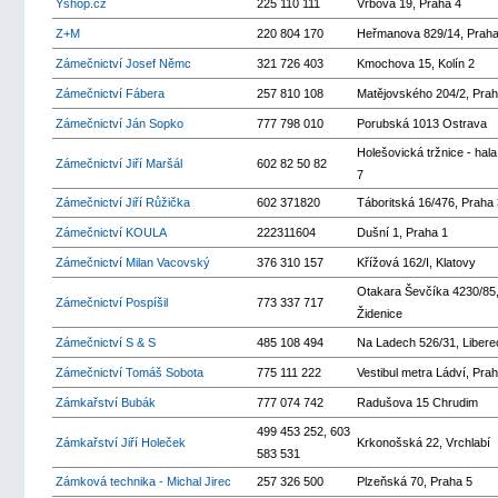
Yshop.cz
225 110 111
Vrbova 19, Praha 4
Z+M
220 804 170
Heřmanova 829/14, Praha
Zámečnictví Josef Němc
321 726 403
Kmochova 15, Kolín 2
Zámečnictví Fábera
257 810 108
Matějovského 204/2, Prah
Zámečnictví Ján Sopko
777 798 010
Porubská 1013 Ostrava
Holešovická tržnice - hala
Zámečnictví Jiří Maršál
602 82 50 82
7
Zámečnictví Jiří Růžička
602 371820
Táboritská 16/476, Praha 
Zámečnictví KOULA
222311604
Dušní 1, Praha 1
Zámečnictví Milan Vacovský
376 310 157
Křížová 162/I, Klatovy
Otakara Ševčíka 4230/85
Zámečnictví Pospíšil
773 337 717
Židenice
Zámečnictví S & S
485 108 494
Na Ladech 526/31, Libere
Zámečnictví Tomáš Sobota
775 111 222
Vestibul metra Ládví, Pra
Zámkařství Bubák
777 074 742
Radušova 15 Chrudim
499 453 252, 603
Zámkařství Jiří Holeček
Krkonošská 22, Vrchlabí
583 531
Zámková technika - Michal Jirec
257 326 500
Plzeňská 70, Praha 5