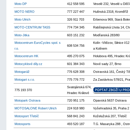
Moto DP
412 558 595
Veselé 232, Veselé u Děčí
MOTO NERO
777 227 447
Hulínská 2318, Kroměříž
Moto Ulrich
326 911 703
Erbenova 969, Stará Bole
MOTO-CENTRUM TASS
774 734 345
Rabštejnská Lhota 14, Ch
Moto-Jitka
603 151 232
Modřanská 283/80
Motocentrum EuroCycles spol. s
Kolín -Vítězov, Silnice I/
608 534 756
r.o.
a Kolínem
Motocentrum HK
495 270 075
Holubova 495, Hradec Kr
Motocyklové díly.cz
601 384 343
Nové sady 27, Brno
Motogaráž
776 628 308
Ostravská 161, Český Tě
Motogart s.r.o.
775 776 772
Za Zastávkou 578/21, Pr
Svatojánská 674,
775 193 370
Hradec Králové
Motopark Ostrava
720 951 175
Opavská 5637 Ostrava
MOTOSALONE Robert Ulrich
224 918 980
Vyšehradská 35, Praha 2
Motosport Třebíč
568 841 243
Koželužská 207, Třebíč
Motosports
493 520 187
T.G. Masaryka 288 , Ost