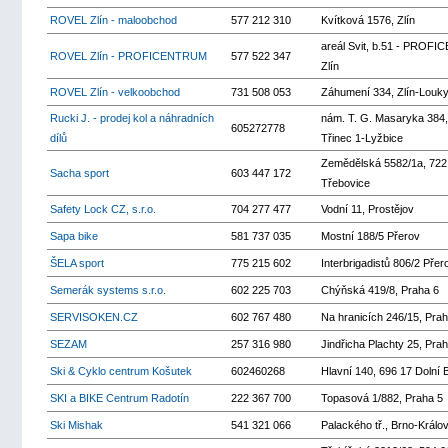
ROVEL Zlín - maloobchod
577 212 310
Kvítková 1576, Zlín
areál Svit, b.51 - PROF
ROVEL Zlín - PROFICENTRUM
577 522 347
Zlín
ROVEL Zlín - velkoobchod
731 508 053
Záhumení 334, Zlín-Louk
Rucki J. - prodej kol a náhradních
nám. T. G. Masaryka 384,
605272778
dílů
Třinec 1-Lyžbice
Zemědělská 5582/1a, 722
Sacha sport
603 447 172
Třebovice
Safety Lock CZ, s.r.o.
704 277 477
Vodní 11, Prostějov
Sapa bike
581 737 035
Mostní 188/5 Přerov
ŠELA sport
775 215 602
Interbrigadistů 806/2 Přer
Semerák systems s.r.o.
602 225 703
Chýňská 419/8, Praha 6
SERVISOKEN.CZ
602 767 480
Na hranicích 246/15, Prah
SEZAM
257 316 980
Jindřicha Plachty 25, Pra
Ski & Cyklo centrum Košutek
602460268
Hlavní 140, 696 17 Dolní 
SKI a BIKE Centrum Radotín
222 367 700
Topasová 1/882, Praha 5
Ski Mishak
541 321 066
Palackého tř., Brno-Králo