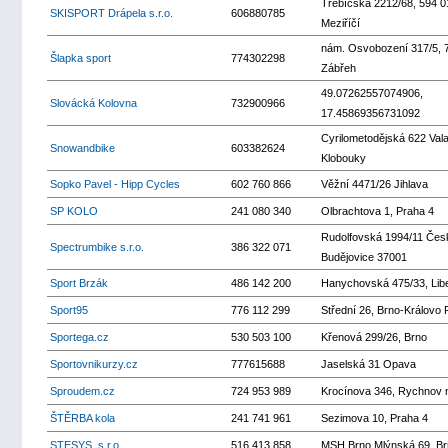
Třebíčská 2212/68, 594 0
SKISPORT Drápela s.r.o.
606880785
Meziříčí
nám. Osvobození 317/5, 
Šlapka sport
774302298
Zábřeh
49.07262557074906,
Slovácká Kolovna
732900966
17.45869356731092
Cyrilometodějská 622 Val
Snowandbike
603382624
Klobouky
Sopko Pavel - Hipp Cycles
602 760 866
Věžní 4471/26 Jihlava
SP KOLO
241 080 340
Olbrachtova 1, Praha 4
Rudolfovská 1994/11 Čes
Spectrumbike s.r.o.
386 322 071
Budějovice 37001
Sport Brzák
486 142 200
Hanychovská 475/33, Lib
Sport95
776 112 299
Střední 26, Brno-Královo 
Sportega.cz
530 503 100
Křenová 299/26, Brno
Sportovnikurzy.cz
777615688
Jaselská 31 Opava
Sproudem.cz
724 953 989
Krocínova 346, Rychnov 
ŠTĚRBA kola
241 741 961
Sezimova 10, Praha 4
STESYS, s.r.o.
516 413 858
MSH Brno Mlýnská 69, Br