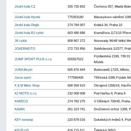
Jízdní kola CZ
326 725 602
Čechova 357, Mladá Bole
Jízdní kola Hynek
775353190
Masarykovo náměstí 106
Jizdní kola Olejár
274 784 007
Krátká 34, Praha 10
Jízdní kola RJ cyklo
603 480 686
Kramářova 1171/15 Přero
JK cyklo
608 867 272
Novosady 96/48 Velké Mez
JOKERMOTO
272 733 956
Soběslavská 1/2377, Prah
Frýdlantská 2199, 738 01
JUMP SPORT PLUS s.r.o.
555557522
Místek
JURA Bicykl
605 876 944
Budovatelů 172/5, Město,
Jursa sport
777586400
Těšínská 1095 Frýdek Mí
K & M Biker Shop
606 556 615
Okrajová 1356/19, Havířo
K2 MOTO s.r.o.
232 008 008
Pod Harfou 9, Praha 9
KARECO
274 782 275
V Olšinách 709/45, Praha
KAVAN
261 223 741
Družstevní ochoz 1308, P
KEY nonstop
220 878 016
Dukelských hrdinů 4, Pra
KIS PLUS
416 715 511
Želetická 305/3