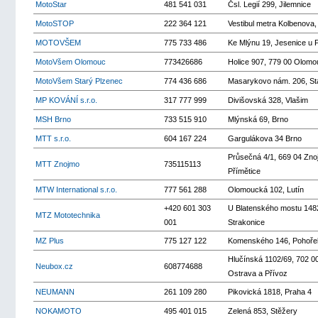
MotoStar
481 541 031
Čsl. Legií 299, Jilemnice
MotoSTOP
222 364 121
Vestibul metra Kolbenova,
MOTOVŠEM
775 733 486
Ke Mlýnu 19, Jesenice u 
MotoVšem Olomouc
773426686
Holice 907, 779 00 Olomo
MotoVšem Starý Plzenec
774 436 686
Masarykovo nám. 206, St
MP KOVÁNÍ s.r.o.
317 777 999
Divišovská 328, Vlašim
MSH Brno
733 515 910
Mlýnská 69, Brno
MTT s.r.o.
604 167 224
Gargulákova 34 Brno
Průsečná 4/1, 669 04 Zno
MTT Znojmo
735115113
Přímětice
MTW International s.r.o.
777 561 288
Olomoucká 102, Lutín
+420 601 303
U Blatenského mostu 148
MTZ Mototechnika
001
Strakonice
MZ Plus
775 127 122
Komenského 146, Pohořel
Hlučínská 1102/69, 702 
Neubox.cz
608774688
Ostrava a Přívoz
NEUMANN
261 109 280
Pikovická 1818, Praha 4
NOKAMOTO
495 401 015
Zelená 853, Stěžery