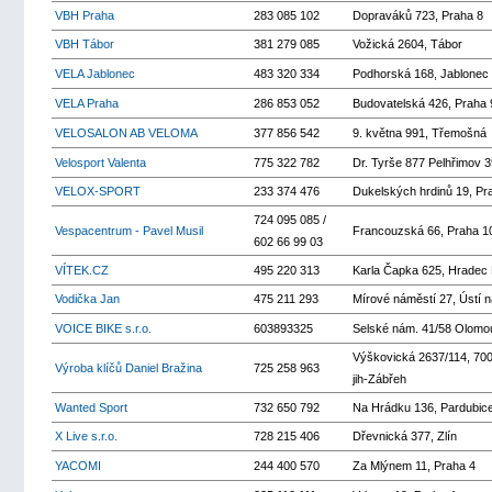
VBH Praha
283 085 102
Dopraváků 723, Praha 8
VBH Tábor
381 279 085
Vožická 2604, Tábor
VELA Jablonec
483 320 334
Podhorská 168, Jablonec
VELA Praha
286 853 052
Budovatelská 426, Praha 
VELOSALON AB VELOMA
377 856 542
9. května 991, Třemošná
Velosport Valenta
775 322 782
Dr. Tyrše 877 Pelhřimov 
VELOX-SPORT
233 374 476
Dukelských hrdinů 19, Pr
724 095 085 /
Vespacentrum - Pavel Musil
Francouzská 66, Praha 1
602 66 99 03
VÍTEK.CZ
495 220 313
Karla Čapka 625, Hradec 
Vodička Jan
475 211 293
Mírové náměstí 27, Ústí 
VOICE BIKE s.r.o.
603893325
Selské nám. 41/58 Olomo
Výškovická 2637/114, 700
Výroba klíčů Daniel Bražina
725 258 963
jih-Zábřeh
Wanted Sport
732 650 792
Na Hrádku 136, Pardubic
X Live s.r.o.
728 215 406
Dřevnická 377, Zlín
YACOMI
244 400 570
Za Mlýnem 11, Praha 4