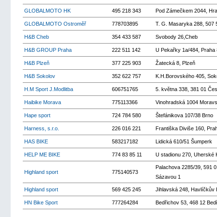
GLOBALMOTO HK
495 218 343
Pod Zámečkem 2044, Hra
GLOBALMOTO Ostroměř
778703895
T. G. Masaryka 288, 507
H&B Cheb
354 433 587
Svobody 26,Cheb
H&B GROUP Praha
222 511 142
U Pekařky 1a/484, Praha 
H&B Plzeň
377 225 903
Žatecká 8, Plzeň
H&B Sokolov
352 622 757
K.H.Borovského 405, Sok
H.M Sport J.Modlitba
606751765
5. května 338, 381 01 Če
Haibike Morava
775113366
Vinohradská 1004 Morav
Hape sport
724 784 580
Štefánikova 107/38 Brno
Harness, s.r.o.
226 016 221
Františka Diviše 160, Pra
HAS BIKE
583217182
Lidická 610/51 Šumperk
HELP ME BIKE
774 83 85 11
U stadionu 270, Uherské 
Palachova 2285/39, 591 0
Highland sport
775140573
Sázavou 1
Highland sport
569 425 245
Jihlavská 248, Havlíčkův
HN Bike Sport
777264284
Bedřichov 53, 468 12 Bed