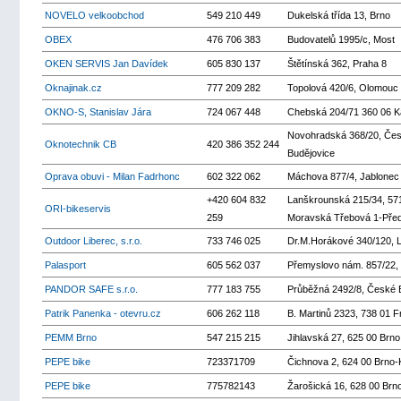
NOVELO velkoobchod
549 210 449
Dukelská třída 13, Brno
OBEX
476 706 383
Budovatelů 1995/c, Most
OKEN SERVIS Jan Davídek
605 830 137
Štětínská 362, Praha 8
Oknajinak.cz
777 209 282
Topolová 420/6, Olomouc
OKNO-S, Stanislav Jára
724 067 448
Chebská 204/71 360 06 K
Novohradská 368/20, Če
Oknotechnik CB
420 386 352 244
Budějovice
Oprava obuvi - Milan Fadrhonc
602 322 062
Máchova 877/4, Jablonec
+420 604 832
Lanškrounská 215/34, 57
ORI-bikeservis
259
Moravská Třebová 1-Pře
Outdoor Liberec, s.r.o.
733 746 025
Dr.M.Horákové 340/120, L
Palasport
605 562 037
Přemyslovo nám. 857/22, 
PANDOR SAFE s.r.o.
777 183 755
Průběžná 2492/8, České 
Patrik Panenka - otevru.cz
606 262 118
B. Martinů 2323, 738 01 
PEMM Brno
547 215 215
Jihlavská 27, 625 00 Brno
PEPE bike
723371709
Čichnova 2, 624 00 Brno
PEPE bike
775782143
Žarošická 16, 628 00 Brn