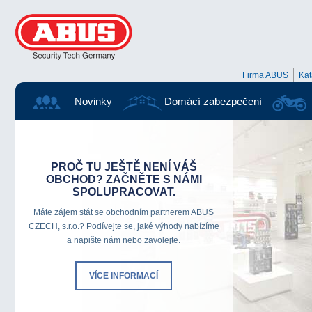
Firma ABUS
Ka
Novinky
Domácí zabezpečení
BORDO CENTIUM
Na tomto zámku ABUS prezentuje více než 90 let
zkušeností.
TOP PRODUKT ABUS
z řady zámků
na kola.
VÍCE INFORMACÍ