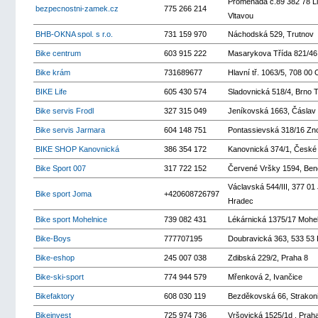
Promenáda č.89 382 78 L
bezpecnostni-zamek.cz
775 266 214
Vltavou
BHB-OKNA spol. s r.o.
731 159 970
Náchodská 529, Trutnov
Bike centrum
603 915 222
Masarykova Třída 821/4
Bike krám
731689677
Hlavní tř. 1063/5, 708 00 
BIKE Life
605 430 574
Sladovnická 518/4, Brno 
Bike servis Frodl
327 315 049
Jeníkovská 1663, Čáslav
Bike servis Jarmara
604 148 751
Pontassievská 318/16 Zn
BIKE SHOP Kanovnická
386 354 172
Kanovnická 374/1, České
Bike Sport 007
317 722 152
Červené Vršky 1594, Be
Václavská 544/III, 377 01 
Bike sport Joma
+420608726797
Hradec
Bike sport Mohelnice
739 082 431
Lékárnická 1375/17 Mohel
Bike-Boys
777707195
Doubravická 363, 533 53 
Bike-eshop
245 007 038
Zdibská 229/2, Praha 8
Bike-ski-sport
774 944 579
Mřenková 2, Ivančice
Bikefaktory
608 030 119
Bezděkovská 66, Strakon
Bikeinvest
725 974 736
Vršovická 1525/1d , Prah