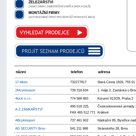
ŽELEZÁŘSTVÍ
(VISACÍ ZÁMKY, ZABEZPEČENÍ DVEŘÍ A OKEN A DALŠÍ)
MONTÁŽNÍ FIRMY
(AUTORIZOVANÉ FIRMY PRO MONTÁŽ PRODUKTŮ ABUS)
název
telefon
adresa
17 bikes
732277817
Stará Cesta 1826, 755 01 
2Mcyklosport
739 316 634
1. máje 2, Zastávka u Brn
4lock s.r.o.
774 568 883
Korunní 913/28, Praha 2
495 518 225,
Československé armády 
A-Z ZÁMKAŘSTVÍ
FAX 465 512 771
Králové
ABcyklosport
737 461 602
Nádražní 85, Bystřice na
AD SECURITY Brno
541 211 988
Stránského 28, Brno