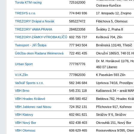
Torola KTM racing
725162000
Ostrava-Kunčice
TRESYS s.r.o.
774 840 936
17. listopadu 12, Znojmo
TREZORY Drápal a Novák
585227472
Fibichova 5, Olomouc
TREZORY VAMA PRAHA
284823358
Švábky 2, Praha 8
TREZORY-ZÁMKY-VÝROBA KLÍČŮ
602 755 737
Kvítková 704, Zlín
Twinsport - Jiří Štolpa
777 943 504
Brněnská 131/49, Třebíč
Údržba oken Radana Weimerová
722 491 435
Okružní 1865/3, 748 01 H
Dr. M. Horákové 11/76, Ho
Urban Sport
777787776
460 07 Liberec
V.I.K.Zlín
777862030
K Pasekám 593 Zlín
Vačkář Sports s.r.o.
582 346 684
Uprkova 74/16, Prostějov
VBH Brno
545 231 118
Kaštanová 34 – areál MA
VBH Hradec Králové
495 580 452
Bieblova 782, Hradec Krá
VBH Jablonec nad Nisou
724 352 131
Příchovice 917, Kořenov
VBH Klatovy
602 661 821
Strážov 9¨6, Strážov
VBH Nový Bor
602 438 403
Okrouhlá 151, Nový Bor
VBH Olomouc
606 629 465
Rooseveltova 9/395, Olo