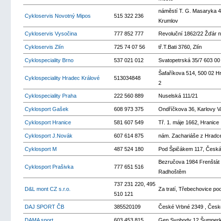
náměstí T. G. Masaryka 
Cykloservis Novotný Mipos
515 322 236
Krumlov
Cykloservis Vysočina
777 852 777
Revoluční 1862/22 Žďár 
Cykloservis Zlín
725 74 07 56
tř.T.Bati 3760, Zlín
Cyklospeciality Brno
537 021 012
Svatopetrská 35/7 603 00
Šafaříkova 514, 500 02 H
Cyklospeciality Hradec Králové
513034848
2
Cyklospeciality Praha
222 560 889
Nuselská 111/21
Cyklosport Gašek
608 973 375
Ondříčkova 36, Karlovy V
Cyklosport Hranice
581 607 549
Tř. 1. máje 1662, Hranice
Cyklosport J.Novák
607 614 875
nám. Zachariáše z Hradce
Cyklosport M
487 524 180
Pod Špičákem 117, Česká
Bezručova 1984 Frenštát
Cyklosport Prašivka
777 651 516
Radhoštěm
737 231 220, 495
D&L mont CZ s.r.o.
Za tratí, Třebechovice p
510 121
DAJ SPORT ČB
385520109
České Vrbné 2349 , Česk
DAMA sport
603 453 815
Gen.Svobody 12 Šumper