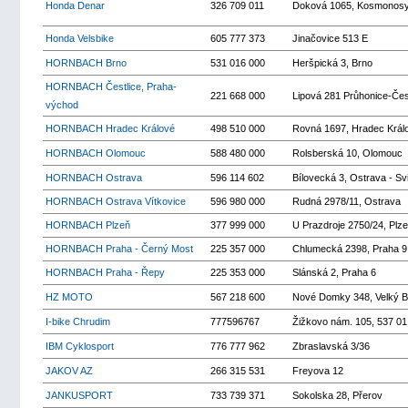
Honda Denar
326 709 011
Doková 1065, Kosmonos
Honda Velsbike
605 777 373
Jinačovice 513 E
HORNBACH Brno
531 016 000
Heršpická 3, Brno
HORNBACH Čestlice, Praha-
221 668 000
Lipová 281 Průhonice-Čest
východ
HORNBACH Hradec Králové
498 510 000
Rovná 1697, Hradec Král
HORNBACH Olomouc
588 480 000
Rolsberská 10, Olomouc
HORNBACH Ostrava
596 114 602
Bílovecká 3, Ostrava - Sv
HORNBACH Ostrava Vítkovice
596 980 000
Rudná 2978/11, Ostrava
HORNBACH Plzeň
377 999 000
U Prazdroje 2750/24, Plz
HORNBACH Praha - Černý Most
225 357 000
Chlumecká 2398, Praha 9
HORNBACH Praha - Řepy
225 353 000
Slánská 2, Praha 6
HZ MOTO
567 218 600
Nové Domky 348, Velký 
I-bike Chrudim
777596767
Žižkovo nám. 105, 537 01
IBM Cyklosport
776 777 962
Zbraslavská 3/36
JAKOV AZ
266 315 531
Freyova 12
JANKUSPORT
733 739 371
Sokolska 28, Přerov