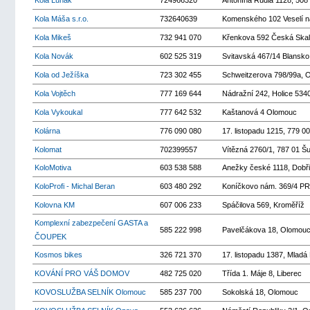
Kola Luňák
724966320
Antonína Rudla 1128, 508
Kola Máša s.r.o.
732640639
Komenského 102 Veselí 
Kola Mikeš
732 941 070
Křenkova 592 Česká Skal
Kola Novák
602 525 319
Svitavská 467/14 Blansko
Kola od Ježíška
723 302 455
Schweitzerova 798/99a, 
Kola Vojtěch
777 169 644
Nádražní 242, Holice 534
Kola Vykoukal
777 642 532
Kaštanová 4 Olomouc
Kolárna
776 090 080
17. listopadu 1215, 779 0
Kolomat
702399557
Vítězná 2760/1, 787 01 Š
KoloMotiva
603 538 588
Anežky české 1118, Dobř
KoloProfi - Michal Beran
603 480 292
Koníčkovo nám. 369/4 P
Kolovna KM
607 006 233
Spáčilova 569, Kroměříž
Komplexní zabezpečení GASTA a
585 222 998
Pavelčákova 18, Olomou
ČOUPEK
Kosmos bikes
326 721 370
17. listopadu 1387, Mladá
KOVÁNÍ PRO VÁŠ DOMOV
482 725 020
Třída 1. Máje 8, Liberec
KOVOSLUŽBA SELNÍK Olomouc
585 237 700
Sokolská 18, Olomouc